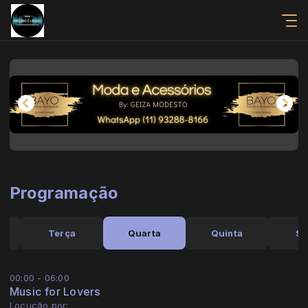
Programação
a
Terça
Quarta
Quinta
Se
00:00 - 06:00
Music for Lovers
Locução por: