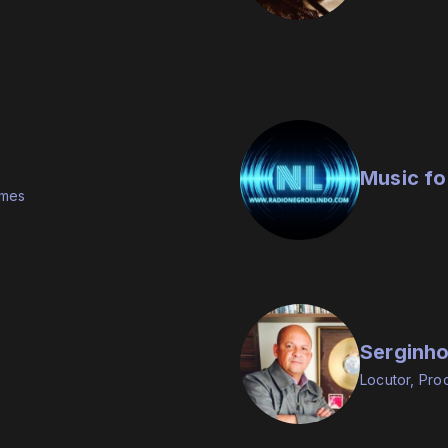
Music fo
imes
Serginho
Locutor, Pro