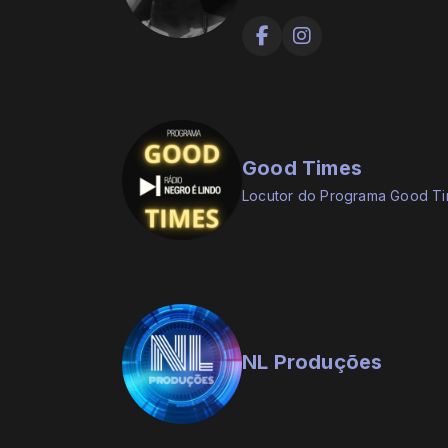
Musical"e, "Soul do Samba".
Good Times
Locutor do Programa Good T
NL Produções