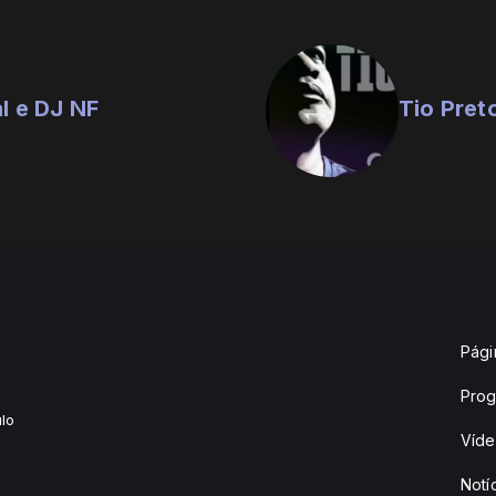
l e DJ NF
Tio Pret
Págin
Pro
lo
Víd
Notí