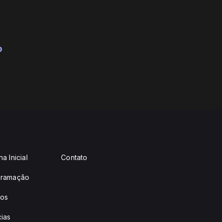
o
a Inicial
Contato
gramação
eos
cias